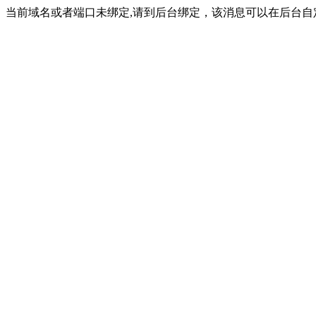
当前域名或者端口未绑定,请到后台绑定，该消息可以在后台自