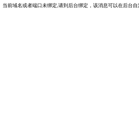
当前域名或者端口未绑定,请到后台绑定，该消息可以在后台自