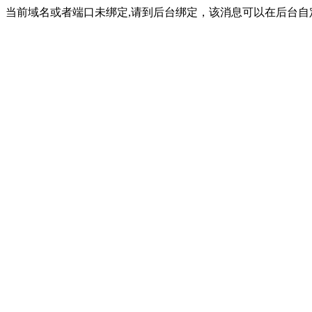
当前域名或者端口未绑定,请到后台绑定，该消息可以在后台自