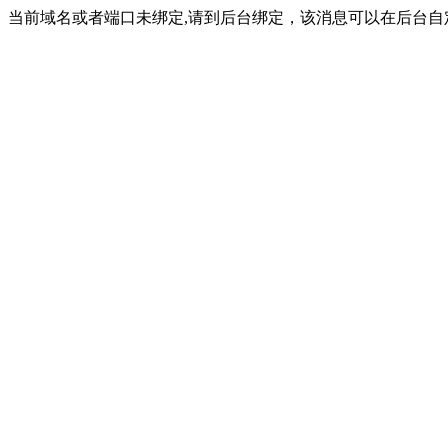
当前域名或者端口未绑定,请到后台绑定，该消息可以在后台自