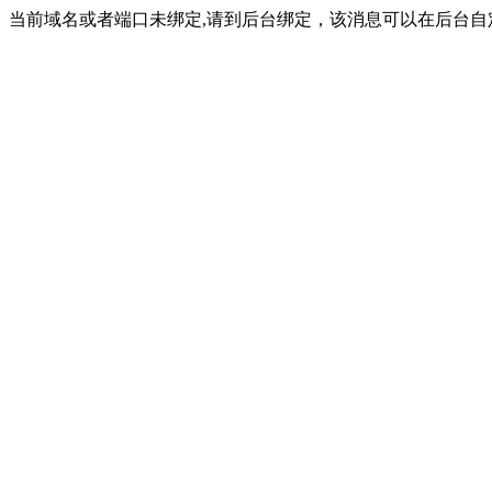
当前域名或者端口未绑定,请到后台绑定，该消息可以在后台自