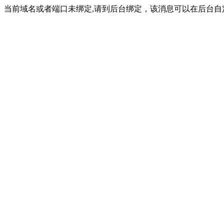
当前域名或者端口未绑定,请到后台绑定，该消息可以在后台自